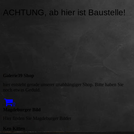
ACHTUNG, ab hier ist Baustelle!
Galerie39 Shop
hier entsteht gerade unserer unabhängiger Shop. Bitte haben Sie
noch etwas Geduld.
0
Magdeburger Bild
Hier finden Sie Magdeburger Bilder
Ken Kitten