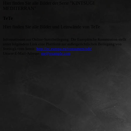
Hier finden Sie alle Bilder der Serie "KINTSUGI
MEDITERRAN"
TeTe
Hier finden Sie alle Bilder und Leinwände von TeTe
Informationen zur Online-Streitbeilegung: Die Europäische Kommission stellt
unter folgendem Link eine Plattform zur außergerichtlichen Beilegung von
Streitigkeiten bereit:
http://ec.europa.eu/consumers/odr/
Unsere E-Mail-Adresse:
me@example.com