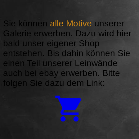
Sie können
alle Motive
unserer
Galerie erwerben. Dazu wird hier
bald unser eigener Shop
entstehen. Bis dahin können Sie
einen Teil unserer Leinwände
auch bei ebay erwerben. Bitte
folgen Sie dazu dem Link: