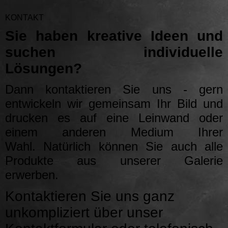
KONTAKT
Sie haben kreative Ideen und
suchen individuelle
Lösungen?
Dann kontaktieren Sie uns - gern
entwickeln wir gemeinsam Ihr Bild und
drucken es auf eine Leinwand oder
einem anderen Medium Ihrer
Wahl. Natürlich können Sie auch alle
Produkte aus unserer Galerie
erwerben.
Kontaktieren Sie uns ganz
unkompliziert über unser